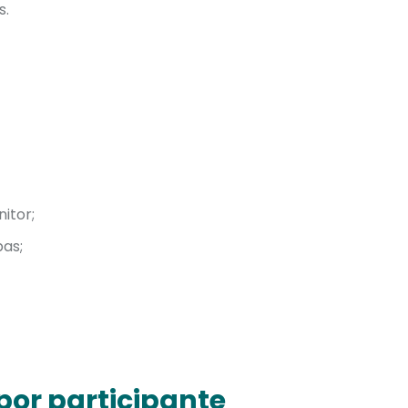
s.
itor;
pas;
or participante