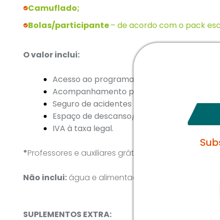
Camuflado;
Bolas/participante
– de acordo com o pack esc
O valor inclui:
Acesso ao programa descrito;
Acompanhamento por monitores formado
Seguro de acidentes pessoais e de responsab
Espaço de descanso/lanche/almoço em exc
IVA à taxa legal.
Sub
*
Professores e auxiliares grátis.
Não inclui:
água e alimentação.
SUPLEMENTOS EXTRA: