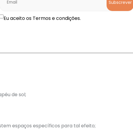
Subscrever
Eu aceito os Termos e condições.
ante.
panhados por 1 adulto.
apéu de sol;
stem espaços específicos para tal efeito;