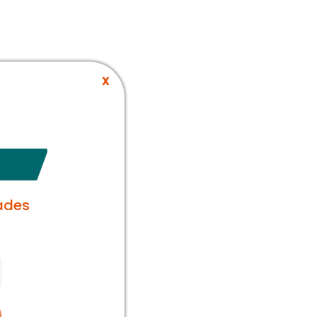
X
ades