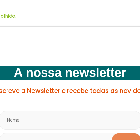
olhido.
s;
ilidade civil;
A nossa newsletter
lusivo para o grupo;
screve a Newsletter e recebe todas as novid