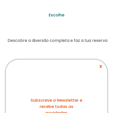
Escolhe
O teu bilhete
Descobre a diversão completa e faz a tua reserva
X
1 Hora
Descubra a diversidade de atividades que
A nossa newsletter
lhe podemos proporcionar.
Idade:
Tempo:
Atividades:
Subscreve a Newsletter e
+3 anos
1h00
10
recebe todas as
novidades