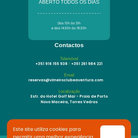
ABERTO TODOS OS DIAS
Das 10h às 13h
e das 14:30h às 18:30h
Contactos
Telemóvel
+351 916 155 938
+351 261 984 221
/
Email
reservas@vimeiroclubeaventura.com
Localização
Estr. do Hotel Golf Mar - Praia de Porto
Novo Maceira, Torres Vedras
Este site utiliza cookies para
permitir uma melhor experiência