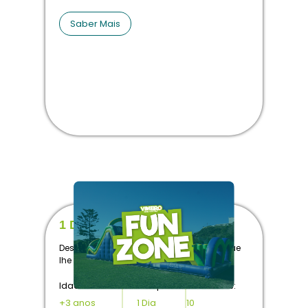
Saber Mais
1 Dia
Descubra a diversidade de atividades que
lhe podemos proporcionar.
Idade:
Tempo:
Atividades:
+3 anos
1 Dia
10