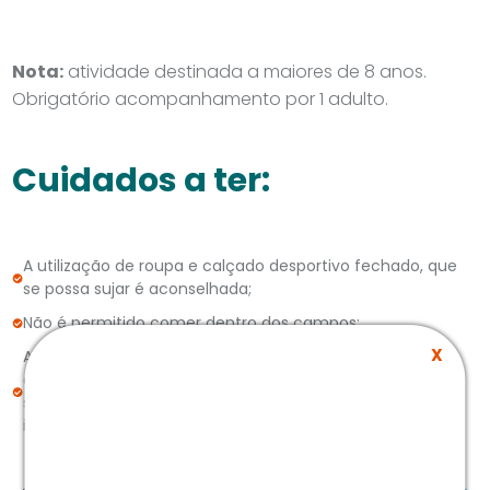
Nota:
atividade destinada a maiores de 8 anos.
Obrigatório acompanhamento por 1 adulto.
Cuidados a ter:
A utilização de roupa e calçado desportivo fechado, que
se possa sujar é aconselhada;
Não é permitido comer dentro dos campos;
X
As regras impostas pelos monitores responsáveis pelas
atividades devem ser respeitadas de forma a garantir a
segurança dos participantes, envolvidos e das
infraestruturas.
A nossa newsletter